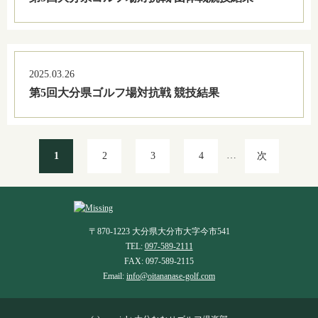
2025.03.26
第5回大分県ゴルフ場対抗戦 競技結果
…
1
2
3
4
次
〒870-1223 大分県大分市大字今市541
TEL:
097-589-2111
FAX: 097-589-2115
Email:
info@oitananase-golf.com