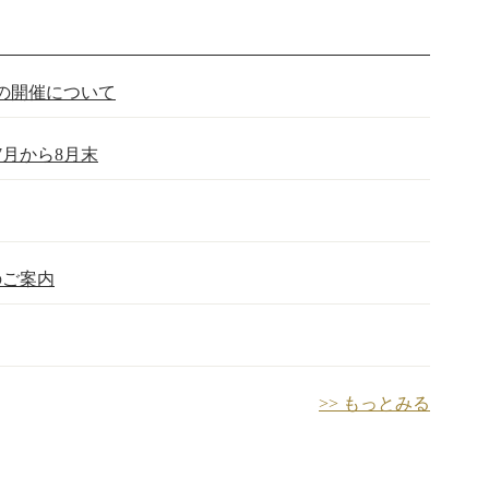
杯の開催について
月から8月末
）のご案内
>> もっとみる