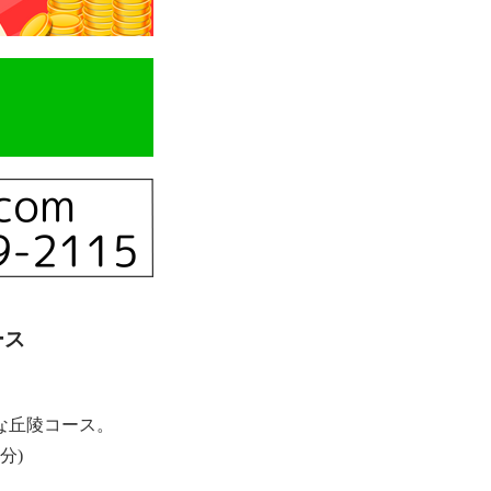
ース
な丘陵コース。
分)