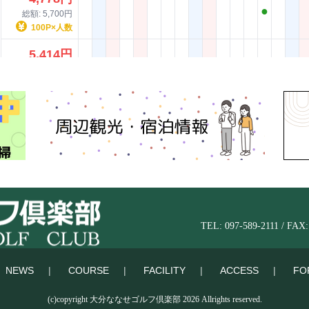
TEL: 097-589-2111 / FAX:
NEWS
COURSE
FACILITY
ACCESS
FO
(c)copyright 大分ななせゴルフ倶楽部 2026 Allrights reserved.