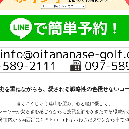
史を重ねながらも、愛される戦略性の色褪せないコ
遠くにくじゅう連山を望み、心と瞳に優しく、
レーヤーが安らぎを感じながらも挑戦意欲をかきたてる緑豊か
分市内から南西部に２６ｋｍ。(トキハわさだタウンから車で30